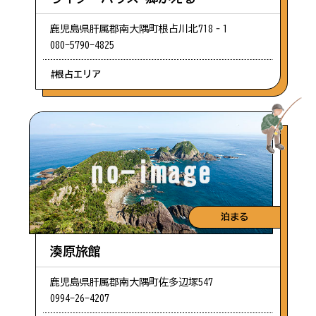
鹿児島県肝属郡南大隅町根占川北718‐1
080-5790-4825
#根占エリア
泊まる
湊原旅館
鹿児島県肝属郡南大隅町佐多辺塚547
0994-26-4207