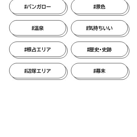
#バンガロー
#景色
#温泉
#気持ちいい
#根占エリア
#歴史・史跡
#辺塚エリア
#幕末