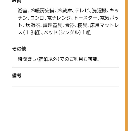
設備
#ファミリー向け
浴室、冷暖房完備、冷蔵庫、テレビ、洗濯機、キッ
第1駐車場空あり
チン、コンロ、電子レンジ、トースター、電気ポッ
#ツーリング
ト、炊飯器、調理器具、食器、寝具、床用マットレ
ス（１３組）、ベッド（シングル）１組
#体験
その他
時間貸し（宿泊以外）でのご利用も可能。
#辺田エリア
備考
#旬の味
#川北・川南エリア
#珍しい