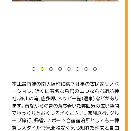
#ベビーカー
パンフレット
#神秘的
当協会について
#温泉
#おさかな
#歴史
本土最南端の南大隅町に築７８年の古民家リノベ
information
ーション、近くに有名な鳥居の二つならぶ諏訪神
混雑状況について
社、雄川の滝、佐多岬、ネッピー館（温泉）などがあり
#お祭り
ます。昔ながらの畳の落ち着いた雰囲気の広い空間
でゆっくりとおくつろぎください。家族旅行、グル
ープ旅行、帰省、スポーツ合宿宿泊所としても一棟
#車椅子
【留意事項】
貸しスタイルで気兼ねなく気心知れた仲間と自由