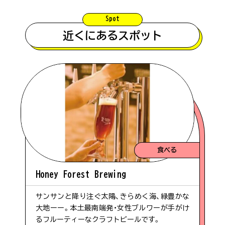
#バンガロー
Spot
近くにあるスポット
#辺塚エリア
#コテージ
#佐多エリア
食べる
#根占エリア
Honey Forest Brewing
サンサンと降り注ぐ太陽、きらめく海、緑豊かな
大地ーー。本土最南端発・女性ブルワーが手がけ
るフルーティーなクラフトビールです。