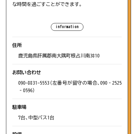
混雑状況は、観光シーズンなど特に混雑が予想され
な時間を過ごすことができます。
る際に、スタッフが駐車場の混み具合を直接確認し
#歴史・史跡
た上で掲載をしています。できる限り最新の情報を
ご提供できるよう努めておりますが、混雑状況は常
information
に変化をしておりますので、あくまでも目安として
#自然
ご参考いただければ幸いです。なお、閑散期には混
住所
雑情報の掲載はしておりません。
#海水浴
鹿児島県肝属郡南大隅町根占川南3810
本日15時更新
お問い合わせ
#展望
090-8831-5553（左番号が留守の場合、090‐2525
佐多岬
‐0596）
#定食
第1駐車場空あり
駐車場
#夕日がきれい
7台、中型バス1台
雄川の滝