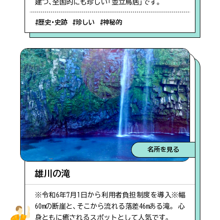
建つ、全国的にも珍しい「並立鳥居」です。
#歴史・史跡
#珍しい
#神秘的
名所を見る
雄川の滝
※令和6年7月1日から利用者負担制度を導入※幅
60mの断崖と、そこから流れる落差46mある滝。 心
身ともに癒されるスポットとして人気です。