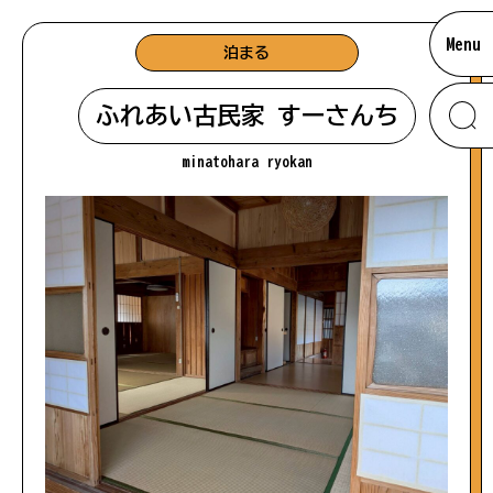
Menu
泊まる
ふれあい古民家 すーさんち
minatohara ryokan
お知らせ
南大隅のあれこれ
#海
ムービー
#海鮮
アクセス