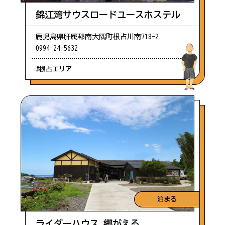
錦江湾サウスロードユースホステル
鹿児島県肝属郡南大隅町根占川南718−2
0994-24-5632
#根占エリア
泊まる
ライダーハウス 郷がえる