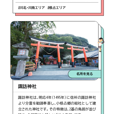
#川北・川南エリア
#根占エリア
名所を見る
諏訪神社
諏訪神社は、明応4年（1495年）に信州の諏訪神社
より分霊を勧請奉斎し、小根占郷の総社として建
立された神社です。その特徴は、2基の鳥居が並び