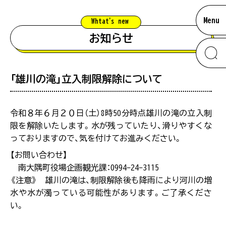
Menu
Whtat'
s new
お知らせ
「雄川の滝」立入制限解除について
information
お知らせ
混雑状況について
令和８年６月２０日（土）8時50分時点雄川の滝の立入制
限を解除いたします。水が残っていたり、滑りやすくな
っておりますので、気を付けてお進みください。
南大隅のあれこれ
【お問い合わせ】
【留意事項】
#神秘的
南大隅町役場企画観光課：0994-24-3115
混雑状況は、観光シーズンなど特に混雑が予想され
《注意》 雄川の滝は、制限解除後も降雨により河川の増
る際に、スタッフが駐車場の混み具合を直接確認し
ムービー
#バンガロー
水や水が濁っている可能性があります。ご了承くださ
た上で掲載をしています。できる限り最新の情報を
い。
ご提供できるよう努めておりますが、混雑状況は常
に変化をしておりますので、あくまでも目安として
アクセス