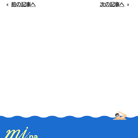
#麺類
ご参考いただければ幸いです。なお、閑散期には混
«
前の記事へ
次の記事へ
»
雑情報の掲載はしておりません。
パンフレット
#展望
本日15時更新
当協会について
#温泉
佐多岬
#幕末
第1駐車場空あり
#お祭り
雄川の滝
#川北・川南エリア
第1駐車場空あり
#歴史・史跡