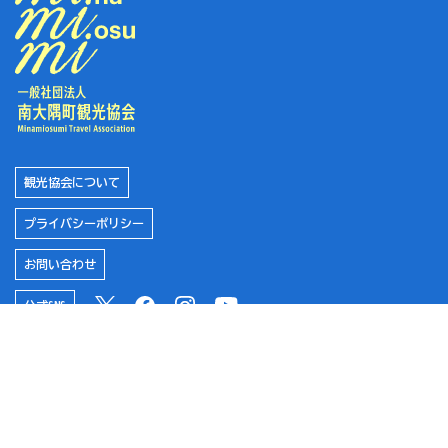
#海水浴
#気持ちいい
#歴史
観光協会について
プライバシーポリシー
#海
お問い合わせ
公式SNS
#コテージ
南大隅町役場
#おさかな
南大隅町ふるさと納税特設サイト
サザン・オウプナーズ