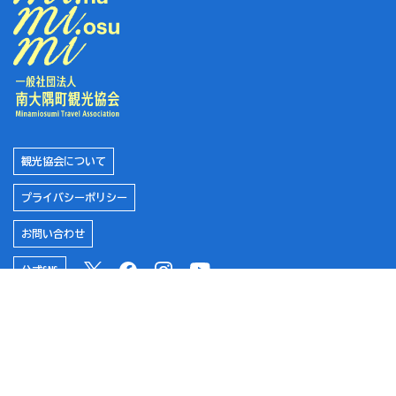
#お祭り
#海
#辺塚エリア
観光協会について
プライバシーポリシー
#佐多エリア
お問い合わせ
公式SNS
#辺田エリア
南大隅町役場
#麺類
南大隅町ふるさと納税特設サイト
サザン・オウプナーズ