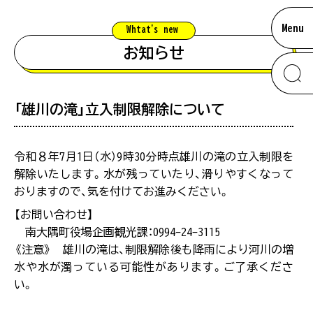
Menu
Whtat'
s new
お知らせ
「雄川の滝」立入制限解除について
information
お知らせ
混雑状況について
令和８年7月1日（水）9時30分時点雄川の滝の立入制限を
解除いたします。水が残っていたり、滑りやすくなって
おりますので、気を付けてお進みください。
南大隅のあれこれ
【お問い合わせ】
【留意事項】
#ウミガメ
南大隅町役場企画観光課：0994-24-3115
混雑状況は、観光シーズンなど特に混雑が予想され
《注意》 雄川の滝は、制限解除後も降雨により河川の増
る際に、スタッフが駐車場の混み具合を直接確認し
ムービー
#神秘的
水や水が濁っている可能性があります。ご了承くださ
た上で掲載をしています。できる限り最新の情報を
い。
ご提供できるよう努めておりますが、混雑状況は常
に変化をしておりますので、あくまでも目安として
アクセス