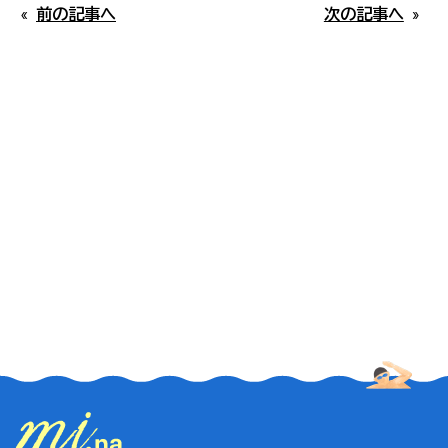
#海鮮
ご参考いただければ幸いです。なお、閑散期には混
«
前の記事へ
次の記事へ
»
雑情報の掲載はしておりません。
パンフレット
#定食
本日15時更新
当協会について
#歴史・史跡
佐多岬
#温泉
第1駐車場空あり
#川北・川南エリア
雄川の滝
#コテージ
第1駐車場空あり
#展望