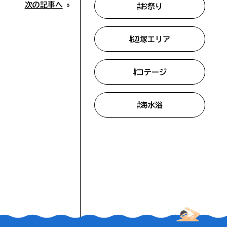
次の記事へ
»
#お祭り
グ
#辺塚エリア
ア
#コテージ
#海水浴
ア
エリア