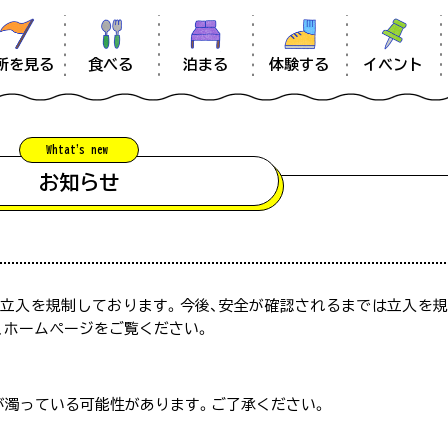
食べる
体験する
イベント
所を見る
泊まる
Whtat'
s new
information
お知らせ
お知らせ
混雑状況について
南大隅のあれこれ
のため立入を規制しております。今後、安全が確認されるまでは立入を
【留意事項】
ムービー
夕日がきれい
#海
#定食
、ホームページをご覧ください。
予想される際に、スタッフが駐車場の混み具合を直接確認した上で
雑状況は常に変化をしておりますので、あくまでも目安としてご参
#珍しい
#幕末
#辺塚エリ
アクセス
が濁っている可能性があります。ご了承ください。