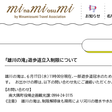
お知らせ
名
「雄川の滝」遊歩道立入制限について
雄川の滝は、６月17日（水）11時00分現在、一部遊歩道冠水
#
す。 お出かけの際は、以下の問い合わせ先にご連絡いただくか
混雑状況は、観光シーズンなど特に混雑が
をご提供できるよう努めておりますが、混
【お問い合わせ】
混雑情報の掲載はしておりません。
南大隅町役場企画観光課：0994-24-3115
《注意》 雄川の滝は、制限解除後も降雨により河川の増水や水