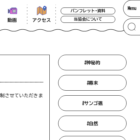
Menu
パンフレット・資料
当協会について
アクセス
動画
#神秘的
#幕末
規制させていただきま
#サンゴ礁
掲載をしています。できる限り最新の情報
考いただければ幸いです。なお、閑散期には
ア
#自然