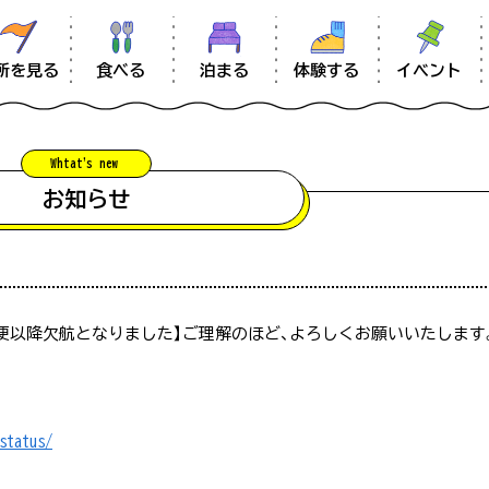
食べる
体験する
イベント
所を見る
泊まる
Whtat'
s new
information
お知らせ
お知らせ
混雑状況について
南大隅のあれこれ
0：00便以降欠航となりました】ご理解のほど、よろしくお願いいたします
【留意事項】
ムービー
#コテージ
#おさかな
#定食
予想される際に、スタッフが駐車場の混み具合を直接確認した上で
雑状況は常に変化をしておりますので、あくまでも目安としてご参
#幕末
#歴史
#ツーリン
アクセス
status/