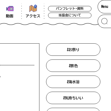
Menu
パンフレット・資料
当協会について
アクセス
動画
#お祭り
#景色
。
#海水浴
掲載をしています。できる限り最新の情報
考いただければ幸いです。なお、閑散期には
グ
#気持ちいい