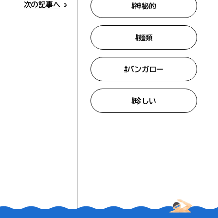
次の記事へ
»
#神秘的
#麺類
ア
#バンガロー
れい
#珍しい
メ