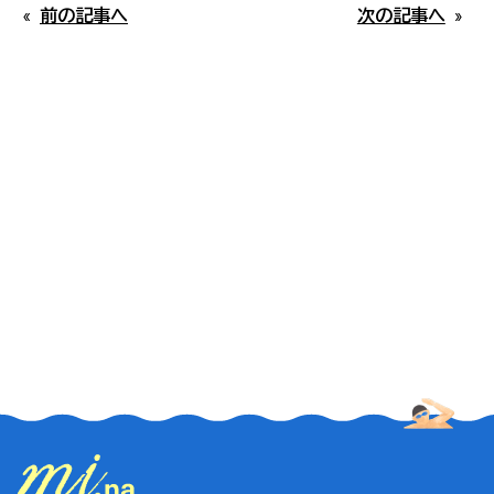
#気持ちいい
ご参考いただければ幸いです。なお、閑散期には混
«
前の記事へ
次の記事へ
»
雑情報の掲載はしておりません。
パンフレット
#幕末
本日15時更新
当協会について
#川北・川南エリア
佐多岬
#ツーリング
第1駐車場空あり
#景色
雄川の滝
#海水浴
第1駐車場空あり
#神秘的