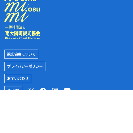
#海
#ベビーカー
#珍しい
観光協会について
プライバシーポリシー
#佐多エリア
お問い合わせ
公式SNS
#辺塚エリア
南大隅町役場
#おさかな
南大隅町ふるさと納税特設サイト
サザン・オウプナーズ