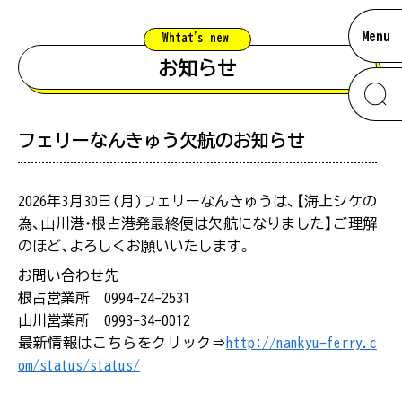
Menu
Whtat'
s new
お知らせ
フェリーなんきゅう欠航のお知らせ
information
お知らせ
混雑状況について
2026年3月30日(月)フェリーなんきゅうは、【海上シケの
為、山川港・根占港発最終便は欠航になりました】ご理解
のほど、よろしくお願いいたします。
南大隅のあれこれ
お問い合わせ先
【留意事項】
#ウミガメ
根占営業所 0994-24-2531
混雑状況は、観光シーズンなど特に混雑が予想され
山川営業所 0993-34-0012
る際に、スタッフが駐車場の混み具合を直接確認し
ムービー
#根占エリア
最新情報はこちらをクリック⇒
http://nankyu-ferry.c
た上で掲載をしています。できる限り最新の情報を
om/status/status/
ご提供できるよう努めておりますが、混雑状況は常
に変化をしておりますので、あくまでも目安として
アクセス