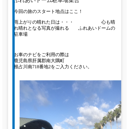
ふれあいドーム駐車場集合
今回の旅のスタート地点はここ！
雨上がりの晴れた日は・・・ 心も晴
れ晴れとなる写真が撮れる ふれあいドームの
駐車場
お車のナビをご利用の際は
鹿児島県肝属郡南大隅町
根占川南718番地2をご入力ください。