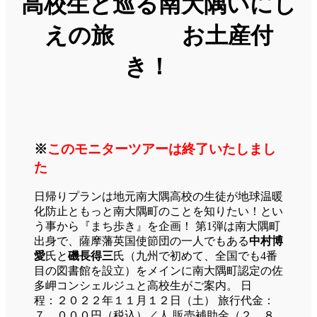
高校生と巡る南大隅いにし
えの旅 お土産付
き！
※
このモニターツアーは終了いたしまし
た
日帰りプランは地元南大隅高校の生徒が地球温暖
化防止ともっと南大隅町のことを知りたい！とい
う事から『まち歩き』を企画！ 第1弾は南大隅町
出身で、薩摩藩英国使節団の一人でもある
中村博
愛
氏と
磯長得三
氏（九州で初めて、全国でも4番
目の図書館を設立）をメインに南大隅町認定の佐
多岬コンシェルジュと高校生がご案内。 日
程：２０２２年１１月１２日（土） 旅行代金：
７，０００円（税込）／人 販売補助金（２，８