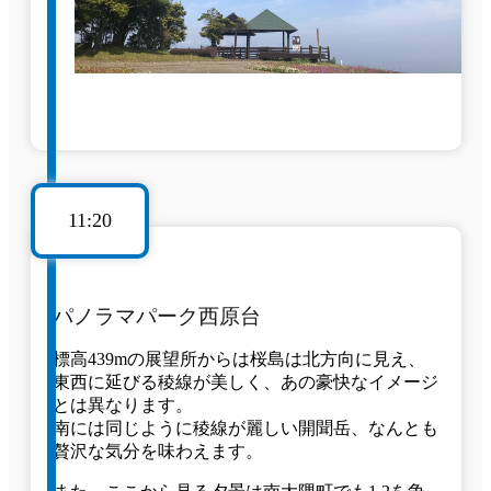
11:20
パノラマパーク西原台
標高439mの展望所からは桜島は北方向に見え、
東西に延びる稜線が美しく、あの豪快なイメージ
とは異なります。
南には同じように稜線が麗しい開聞岳、なんとも
贅沢な気分を味わえます。