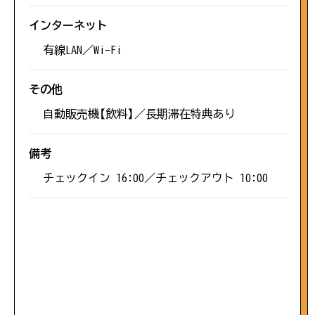
#温泉
インターネット
有線LAN／Wi-Fi
#ベビーカー
その他
#辺田エリア
自動販売機【飲料】／長期滞在特典あり
備考
#幕末
チェックイン 16:00／チェックアウト 10:00
#バンガロー
#展望
#気持ちいい