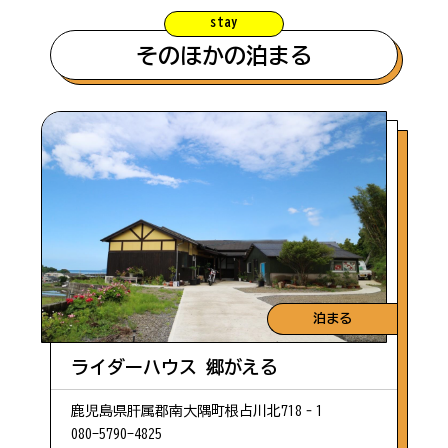
stay
#旬の味
そのほかの泊まる
#根占エリア
#川北・川南エリア
#珍しい
#体験
泊まる
ライダーハウス 郷がえる
鹿児島県肝属郡南大隅町根占川北718‐1
080-5790-4825