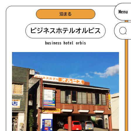
Menu
泊まる
ビジネスホテルオルビス
business hotel orbis
お知らせ
南大隅のあれこれ
#おさかな
ムービー
#海
アクセス