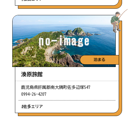
泊まる
湊原旅館
鹿児島県肝属郡南大隅町佐多辺塚547
0994-26-4207
#佐多エリア