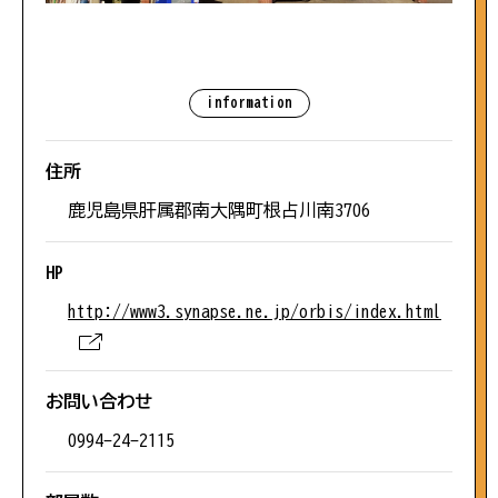
#コテージ
パンフレット
#歴史・史跡
information
当協会について
#佐多エリア
information
住所
混雑状況について
鹿児島県肝属郡南大隅町根占川南3706
#海鮮
HP
#神秘的
http://www3.synapse.ne.jp/orbis/index.html
【留意事項】
混雑状況は、観光シーズンなど特に混雑が予想され
る際に、スタッフが駐車場の混み具合を直接確認し
#夕日がきれい
た上で掲載をしています。できる限り最新の情報を
お問い合わせ
ご提供できるよう努めておりますが、混雑状況は常
0994-24-2115
に変化をしておりますので、あくまでも目安として
#辺塚エリア
ご参考いただければ幸いです。なお、閑散期には混