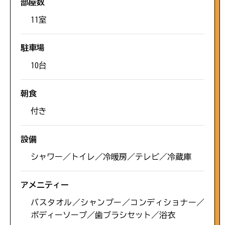
部屋数
雑情報の掲載はしておりません。
11室
#サンゴ礁
本日15時更新
駐車場
#定食
10台
佐多岬
#車椅子
朝食
第1駐車場空あり
付き
#お祭り
設備
雄川の滝
シャワー／トイレ／冷暖房／テレビ／冷蔵庫
#ウミガメ
第1駐車場空あり
アメニティー
#海水浴
バスタオル／シャンプー／コンディショナー／
ボディーソープ／歯ブラシセット／浴衣