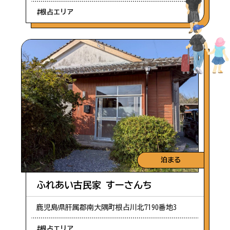
#根占エリア
泊まる
ふれあい古民家 すーさんち
鹿児島県肝属郡南大隅町根占川北7190番地3
#根占エリア