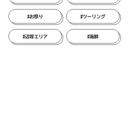
#お祭り
#ツーリング
#辺塚エリア
#海鮮