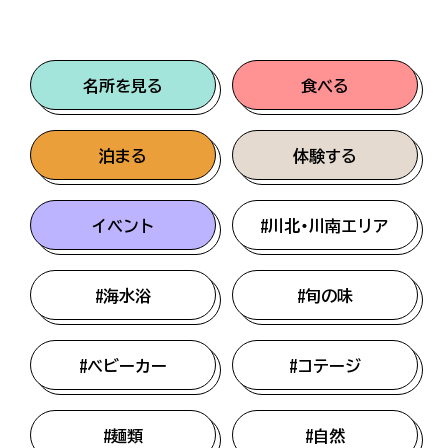
名所を見る
食べる
泊まる
体験する
イベント
#川北・川南エリア
#海水浴
#旬の味
#ベビーカー
#コテージ
#麺類
#自然