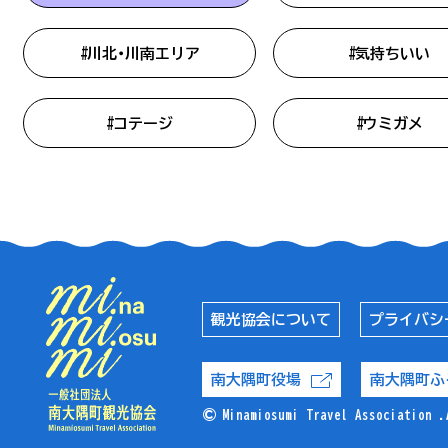
#川北・川南エリア
#気持ちいい
#コテージ
#ウミガメ
観光協会について
プライバシ
南大隅町役場
南大隅町ふ
©
Minamiosumi Travel Association .