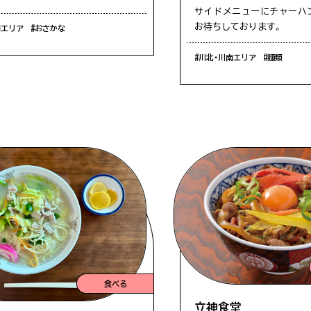
サイドメニューにチャーハ
お待ちしております。
南エリア
#おさかな
#川北・川南エリア
#麺類
食べる
立神食堂