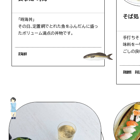
#川
そば処
「時海丼」
その日、定置網でとれた魚をふんだんに盛っ
混雑状況は、観光シーズンなど特に混雑が
たボリューム満点の丼物です。
をご提供できるよう努めておりますが、混
手打ちそ
混雑情報の掲載はしておりません。
味料を一
ごしの良
#海鮮
#麺類
#
佐多岬
第1駐車場空あり
#