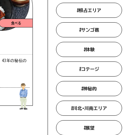
#根占エリア
メ
食べる
#サンゴ礁
#体験
43年の秘伝の
#コテージ
#神秘的
#川北・川南エリア
#展望