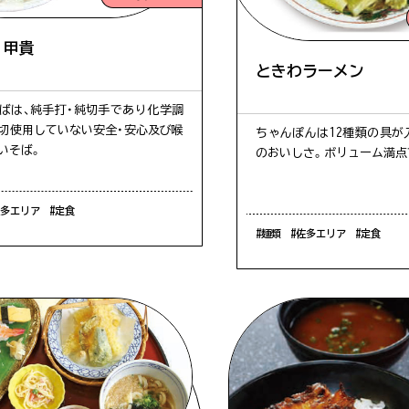
北・川南エリア
#景色
#歴史
パンフレット
 甲貴
【留意事項】
ときわラーメン
#お祭り
#根占エリア
#辺田エリ
当協会について
予想される際に、スタッフが駐車場の混み具合を直接確認した上で
雑状況は常に変化をしておりますので、あくまでも目安としてご参
ばは、純手打・純切手であり化学調
切使用していない安全・安心及び喉
ちゃんぽんは12種類の具が
#海
#ベビーカー
#ファミリ
いそば。
のおいしさ。ボリューム満点
本日15時更新
#海水浴
#気持ちいい
#珍しい
佐多エリア
#定食
#麺類
#佐多エリア
#定食
#おさかな
#サンゴ礁
#佐多エリ
#体験
#ツーリング
#幕末
夕日がきれい
#バンガロー
#辺塚エリ