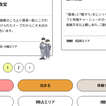
食堂
「豚骨」と「鶏ガラ」をじっ
プと特製チャーシューがの
年創業のころより豚骨一筋にこだわ
創業35年以上親しまれ、ご
けられたスープだからこそ太めの
合います。
#麺類
#辺田エリア
川北・川南エリア
1
2
>
泊まる
体験
#根占エリア
#麺