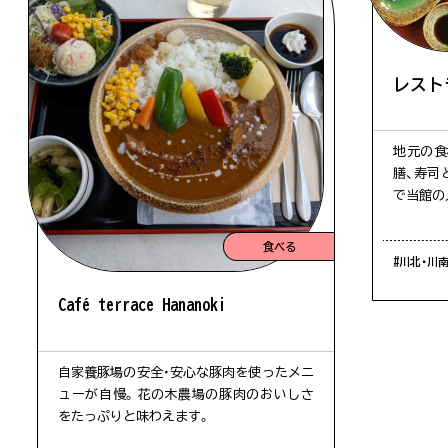
雄川の滝
第1駐車場空あり
レスト
地元の食
膳、寿司
で当館の
食べる
#川北・川
Café terrace Hananoki
自家養豚場の安全・安心な豚肉を使ったメニ
ューが自慢。花の木農場の豚肉のおいしさ
をたっぷりと味わえます。