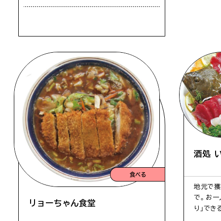
酒処 
食べる
地元で獲
で。お一
リョーちゃん食堂
り」でき