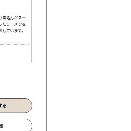
くり煮込んだスー
ったラーメンを
提供しています。
する
類