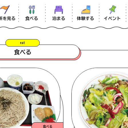
食べる
体験する
イベント
所を見る
泊まる
eat
お知らせ
食べる
南大隅のあれこれ
ムービー
#車椅子
#旬の味
#展望
information
#歴史・史跡
#コテージ
#海鮮
アクセス
混雑状況について
食べる