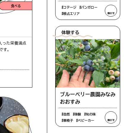
食べる
#コテージ
#バンガロー
more
#根占エリア
ア
掲載をしています。できる限り最新の情報
体験する
考いただければ幸いです。なお、閑散期には
入った栄養満点
ー向け
です。
ア
ブルーベリー農園みなみ
おおすみ
#自然
#体験
#旬の味
more
#車椅子
#ベビーカー
ア