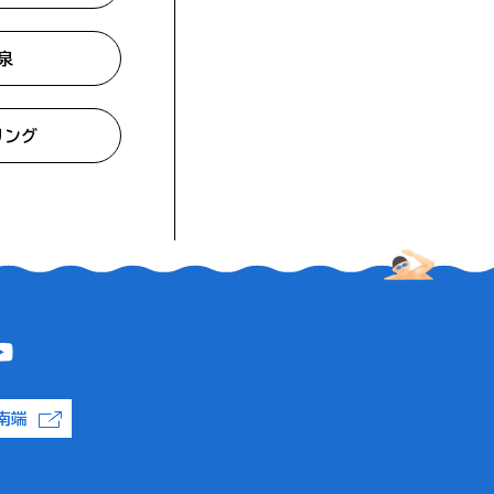
泉
リング
南端