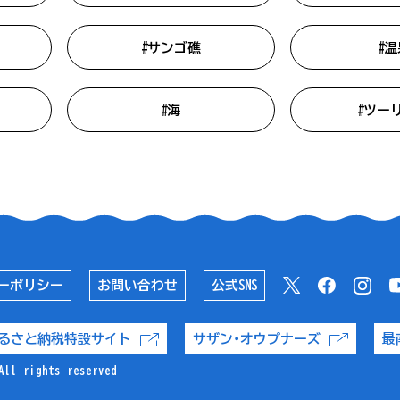
#サンゴ礁
#温
#海
#ツー
ーポリシー
お問い合わせ
公式SNS
るさと納税特設サイト
サザン・オウプナーズ
最
All rights reserved