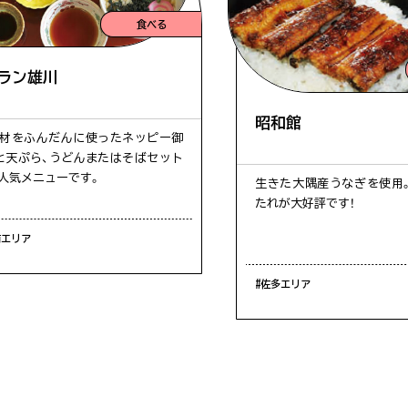
食べる
#自然
#麺類
#ウミガ
ラン雄川
#温泉
#神秘的
#定食
昭和館
材をふんだんに使ったネッピー御
と天ぷら、うどんまたはそばセット
人気メニューです。
生きた大隅産うなぎを使用。
たれが大好評です！
南エリア
#佐多エリア