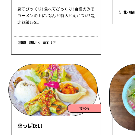
見てびっくり！食べてびっくり！自慢のみそ
#川北・川
ラーメンの上に、なんと特大とんかつが！是
非お試しを。
#麺類
#川北・川南エリア
食べる
葉っぱDELI