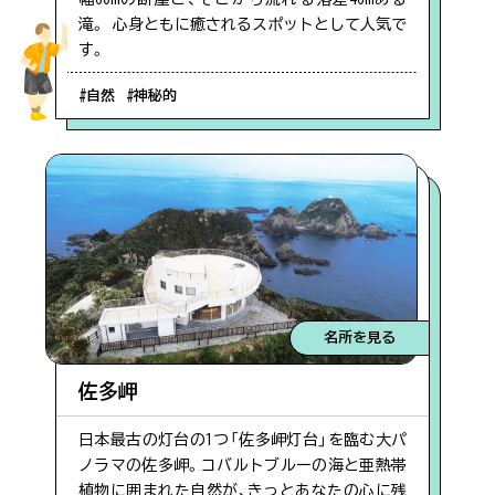
#お祭り
滝。 心身ともに癒されるスポットとして人気で
す。
パンフレット
#自然
information
#自然
#神秘的
混雑状況について
当協会について
#歴史
#旬の味
【留意事項】
混雑状況は、観光シーズンなど特に混雑が予想され
る際に、スタッフが駐車場の混み具合を直接確認し
#ウミガメ
た上で掲載をしています。できる限り最新の情報を
名所を見る
ご提供できるよう努めておりますが、混雑状況は常
に変化をしておりますので、あくまでも目安として
#辺田エリア
佐多岬
ご参考いただければ幸いです。なお、閑散期には混
雑情報の掲載はしておりません。
日本最古の灯台の1つ「佐多岬灯台」を臨む大パ
#ベビーカー
ノラマの佐多岬。コバルトブルーの海と亜熱帯
植物に囲まれた自然が、きっとあなたの心に残