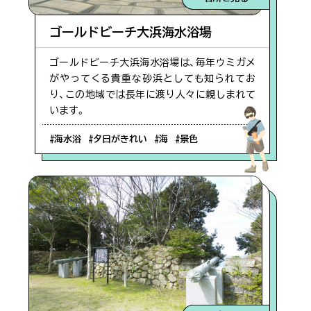
#海水浴
ゴールドビーチ大浜海水浴場
ゴールドビーチ大浜海水浴場は、毎年ウミガメ
#温泉
がやってくる貴重な砂浜としても知られてお
り、この地域では長年に渡り人々に親しまれて
います。
#珍しい
#海水浴
#夕日がきれい
#海
#景色
#景色
#海