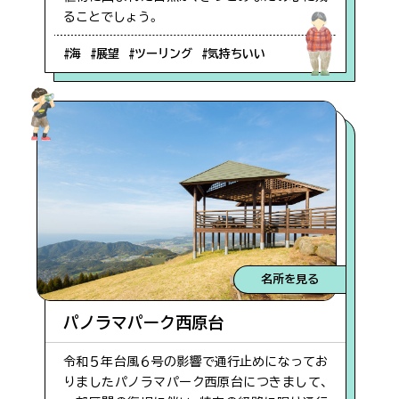
本日15時更新
ることでしょう。
#定食
#海
#展望
#ツーリング
#気持ちいい
佐多岬
#コテージ
第1駐車場空あり
#麺類
雄川の滝
#夕日がきれい
第1駐車場空あり
名所を見る
#海鮮
パノラマパーク西原台
#ツーリング
令和５年台風６号の影響で通行止めになってお
りましたパノラマパーク西原台につきまして、