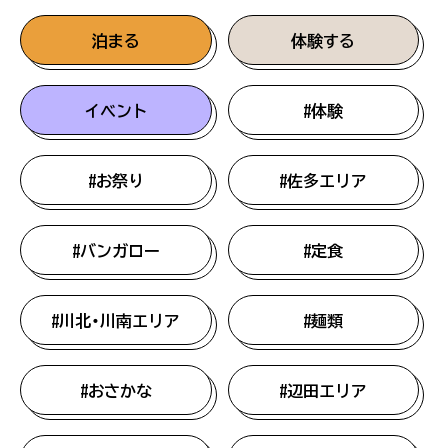
泊まる
体験する
イベント
#体験
#お祭り
#佐多エリア
#バンガロー
#定食
#川北・川南エリア
#麺類
#おさかな
#辺田エリア