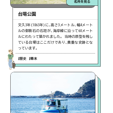
名所を見る
台場公園
文久3年(1863年)に、高さ3メートル、幅4メート
ルの御影石の石垣が、海岸線に沿って60メート
ルにわたって築かれました。 当時の原型を残し
ている台場はここだけであり、貴重な史跡とな
っています。
#歴史
#幕末