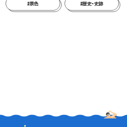
#景色
#歴史・史跡