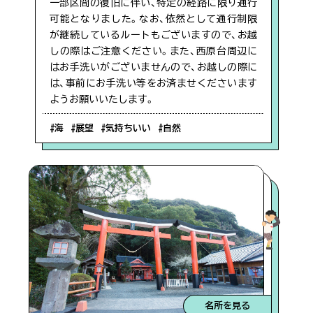
一部区間の復旧に伴い、特定の経路に限り通行
#バンガロー
可能となりました。なお、依然として通行制限
が継続しているルートもございますので、お越
しの際はご注意ください。また、西原台周辺に
#歴史・史跡
はお手洗いがございませんので、お越しの際に
は、事前にお手洗い等をお済ませくださいます
ようお願いいたします。
#神秘的
#海
#展望
#気持ちいい
#自然
#車椅子
#ファミリー向け
#気持ちいい
#佐多エリア
名所を見る