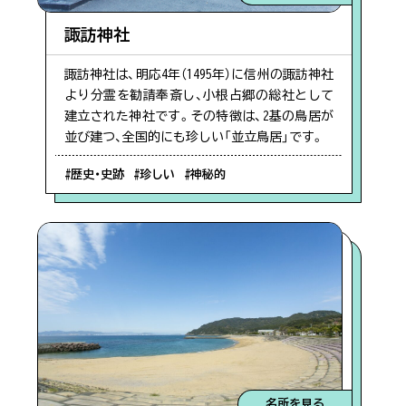
諏訪神社
#根占エリア
諏訪神社は、明応4年（1495年）に信州の諏訪神社
より分霊を勧請奉斎し、小根占郷の総社として
#サンゴ礁
建立された神社です。その特徴は、2基の鳥居が
並び建つ、全国的にも珍しい「並立鳥居」です。
#歴史・史跡
#珍しい
#神秘的
#展望
#川北・川南エリア
#おさかな
#幕末
名所を見る