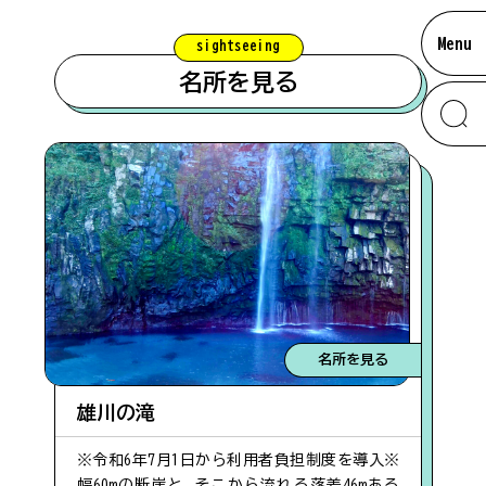
Menu
sightseeing
名所を見る
お知らせ
南大隅のあれこれ
#体験
名所を見る
ムービー
#辺塚エリア
雄川の滝
※令和6年7月1日から利用者負担制度を導入※
アクセス
幅60mの断崖と、そこから流れる落差46mある