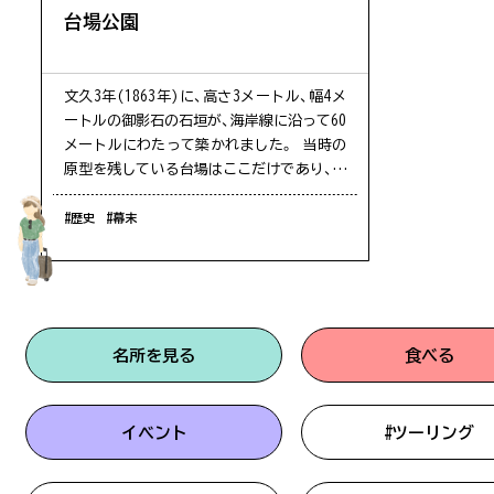
台場公園
文久3年(1863年)に、高さ3メートル、幅4メ
ートルの御影石の石垣が、海岸線に沿って60
メートルにわたって築かれました。 当時の
原型を残している台場はここだけであり、貴
重な史跡となっています。
佐多岬
#歴史
#幕末
第1駐車場空あり
名所を見る
食べる
雄川の滝
第1駐車場空あり
イベント
#ツーリング