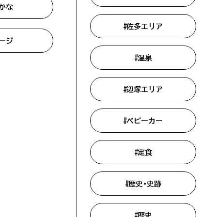
かな
#佐多エリア
ージ
#温泉
#辺塚エリア
#ベビーカー
#定食
#歴史・史跡
#歴史