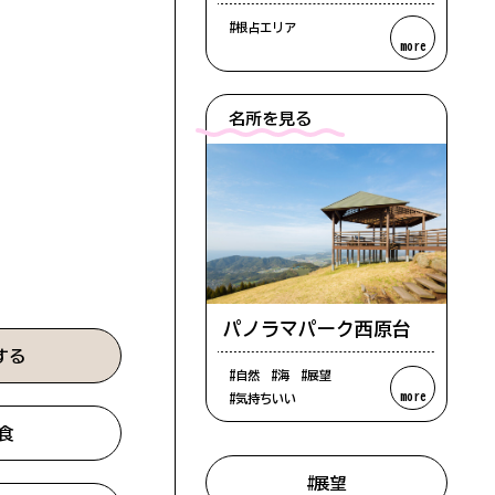
#根占エリア
more
ー
名所を見る
パノラマパーク西原台
する
#自然
#海
#展望
more
#気持ちいい
な
食
れい
#展望