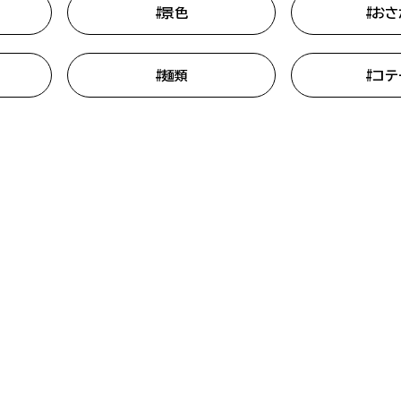
#景色
#おさ
#ベビーカー
#お祭り
#景色
#麺類
#コテ
#気持ちいい
#川北・川南エリア
#展望