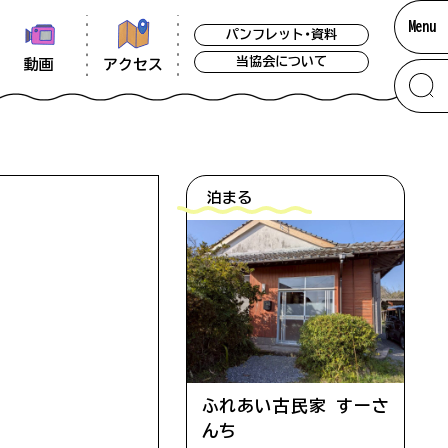
Menu
パンフレット・資料
当協会について
アクセス
動画
泊まる
ア
メ
掲載をしています。できる限り最新の情報
ふれあい古民家 すーさ
考いただければ幸いです。なお、閑散期には
んち