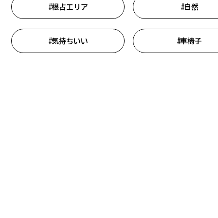
#根占エリア
#自然
#気持ちいい
#車椅子