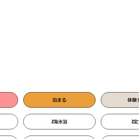
#サンゴ礁
#海鮮
#歴史
パンフレット
本日15時更新
#歴史・史跡
#神秘的
#バンガロ
当協会について
#珍しい
#麺類
#旬の味
#ツーリング
#海水浴
#車椅子
#自然
#根占エリア
#幕末
泊まる
体験
#定食
#ファミリー向け
#おさか
#海水浴
#定
#海
#コテージ
#夕日がき