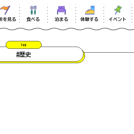
食べる
体験する
イベント
所を見る
泊まる
tag
お知らせ
#歴史
information
南大隅のあれこれ
混雑状況について
ムービー
#辺田エリア
#温泉
#辺塚エリ
【留意事項】
#佐多エリア
#体験
#ウミガ
予想される際に、スタッフが駐車場の混み具合を直接確認した上で
アクセス
雑状況は常に変化をしておりますので、あくまでも目安としてご参