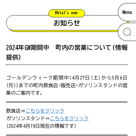
Menu
Whtat'
s new
お知らせ
2024年GW期間中 町内の営業について（情報
information
提供）
お知らせ
混雑状況について
ゴールデンウィーク期間中（4月27日（土）から5月6日
南大隅のあれこれ
（月））までの町内飲食店・販売店・ガソリンスタンドの営
業のご案内です。
#展望
【留意事項】
混雑状況は、観光シーズンなど特に混雑が予想され
ムービー
飲食店⇒
こちらをクリック
る際に、スタッフが駐車場の混み具合を直接確認し
#景色
ガソリンスタンド⇒
こちらをクリック
た上で掲載をしています。できる限り最新の情報を
（2024年4月19日現在の情報です）
ご提供できるよう努めておりますが、混雑状況は常
アクセス
に変化をしておりますので、あくまでも目安として