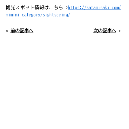
#バンガロー
ご参考いただければ幸いです。なお、閑散期には混
観光スポット情報はこちら⇒
https://satamisaki.com/
雑情報の掲載はしておりません。
mimimi_category/sightseeing/
パンフレット
#定食
本日15時更新
«
前の記事へ
次の記事へ
»
当協会について
#ファミリー向け
佐多岬
#辺田エリア
第1駐車場空あり
#旬の味
雄川の滝
#ウミガメ
第1駐車場空あり
#ベビーカー