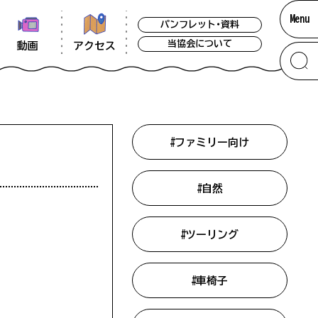
Menu
パンフレット・資料
当協会について
アクセス
動画
#ファミリー向け
#自然
ー
#ツーリング
掲載をしています。できる限り最新の情報
考いただければ幸いです。なお、閑散期には
ア
#車椅子