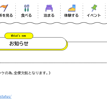
食べる
体験する
イベント
所を見る
泊まる
Whtat'
s new
information
お知らせ
お知らせ
混雑状況について
南大隅のあれこれ
上シケの為、全便欠航となります。》
【留意事項】
ムービー
#麺類
#自然
#バンガロ
予想される際に、スタッフが駐車場の混み具合を直接確認した上で
雑状況は常に変化をしておりますので、あくまでも目安としてご参
#佐多エリア
#サンゴ礁
#辺田エリ
アクセス
status/