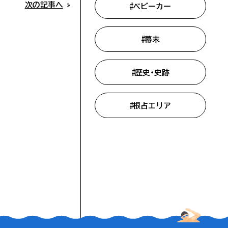
次の記事へ
»
#ベビーカー
#幕末
#歴史・史跡
ー向け
#根占エリア
メ
ー
れい