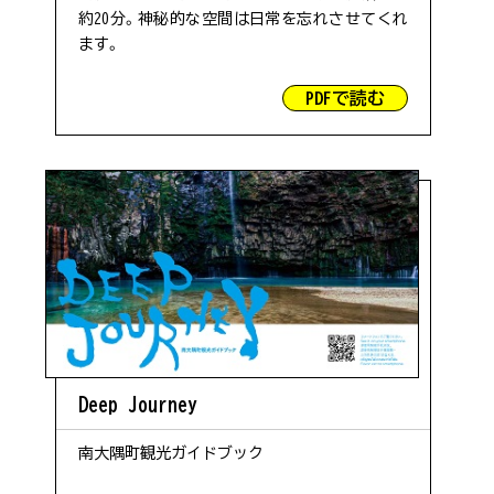
#お祭り
る際に、スタッフが駐車場の混み具合を直接確認し
約20分。神秘的な空間は日常を忘れさせてくれ
た上で掲載をしています。できる限り最新の情報を
ます。
ご提供できるよう努めておりますが、混雑状況は常
パンフレット
#川北・川南エリア
に変化をしておりますので、あくまでも目安として
PDFで読む
ご参考いただければ幸いです。なお、閑散期には混
雑情報の掲載はしておりません。
当協会について
#コテージ
本日15時更新
#おさかな
佐多岬
#神秘的
第1駐車場空あり
#自然
Deep Journey
南大隅町観光ガイドブック
雄川の滝
#ツーリング