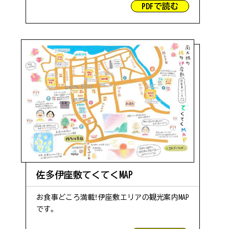
PDFで読む
第1駐車場空あり
#定食
#景色
#辺塚エリア
#歴史
#ファミリー向け
佐多伊座敷てくてくMAP
お食事どころ満載！伊座敷エリアの観光案内MAP
#珍しい
です。