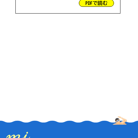
PDFで読む
#気持ちいい
#麺類
#体験
#バンガロー
#海
#根占エリア
#夕日がきれい