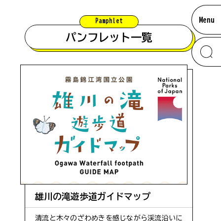
Menu
Pamphlet
パンフレット一覧
お知らせ
information
南大隅のあれこれ
混雑状況について
#車椅子
ムービー
#佐多エリア
雄川の滝遊歩道ガイドマップ
【留意事項】
混雑状況は、観光シーズンなど特に混雑が予想され
アクセス
清流と木々のざわめきを感じながら渓流沿いに