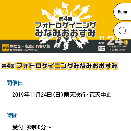
Menu
お知らせ
南大隅のあれこれ
開催日
#ウミガメ
2019年11月24日（日）雨天決行・荒天中止
ムービー
#珍しい
時間
アクセス
受付 9時00分～