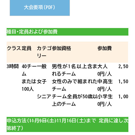
大会要項（PDF）
#おさかな
種目・定員および参加費
#コテージ
クラス
定員
カテゴ
参加資格
参加費
リー
#神秘的
3時間
40チー
一般
男性が1名以上含ま
大人 2,50
ム
れるチーム
0円/人
#定食
または
女子
女性のみで組まれた
中高生 1,50
100人
チーム
0円/人
シニア
チーム全員が50歳以
小学生 1,00
#ツーリング
上のチーム
0円/人
申込方法（
11月9日(土)
11月16日(土)まで 定員に達し次
#気持ちいい
第終了）