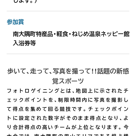
します。)
る際に、スタッフが駐車場の混み具合を直接確認し
た上で掲載をしています。できる限り最新の情報を
#佐多エリア
ご提供できるよう努めておりますが、混雑状況は常
参加賞
に変化をしておりますので、あくまでも目安として
ご参考いただければ幸いです。なお、閑散期には混
南大隅町特産品・軽食・ねじめ温泉ネッピー館
#歴史・史跡
雑情報の掲載はしておりません。
入浴券等
本日15時更新
#麺類
歩いて、走って、写真を撮って！！話題の新感
#辺田エリア
佐多岬
覚スポーツ
フォトロゲイニングとは、地図上に示されたチ
第1駐車場空あり
#バンガロー
ェックポイントを、制限時間内に写真を撮影し
て得点を集めて回る競技です。チェックポイン
トに設定された数字がそのまま得点となり、よ
#川北・川南エリア
雄川の滝
り合計得点の高いチームが上位となります。今