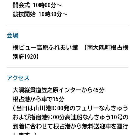
#幕末
開会式 10時00分～
競技開始 10時30分～
パンフレット
#車椅子
会場
当協会について
#ファミリー向け
横ビュー高原ふれあい館 【南大隅町根占横
別府1920】
#温泉
アクセス
information
#海
混雑状況について
大隅縦貫道笠之原インターから45分
根占港から車で15分
#旬の味
(当日は山川港8:00発のフェリーなんきゅう
および指宿港9:00分高速船なんきゅう10号の
【留意事項】
到着に合わせて根占港から無料送迎車を運行
#歴史
混雑状況は、観光シーズンなど特に混雑が予想され