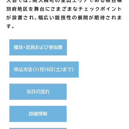
大会では、南大隅町の里山エリアである根占横
第1駐車場空あり
#夕日がきれい
別府地区を舞台にさまざまなチェックポイント
が設置され、幅広い競技性の展開が期待されま
#体験
す。
#根占エリア
種目・定員および参加費
#自然
申込方法（11月16日(土)まで）
#辺塚エリア
当日の流れ
#景色
詳細情報
#海水浴