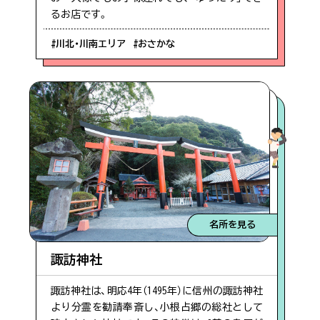
雑情報の掲載はしておりません。
るお店です。
#歴史・史跡
本日15時更新
#川北・川南エリア
#おさかな
#神秘的
佐多岬
第1駐車場空あり
#辺田エリア
#展望
雄川の滝
名所を見る
#旬の味
第1駐車場空あり
諏訪神社
#麺類
諏訪神社は、明応4年（1495年）に信州の諏訪神社
より分霊を勧請奉斎し、小根占郷の総社として