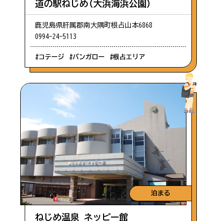
道の駅ねじめ（大浜海浜公園）
鹿児島県肝属郡南大隅町根占山本6868
0994-24-5113
#コテージ
#バンガロー
#根占エリア
泊まる
ねじめ温泉 ネッピー館