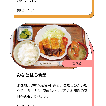
0994-24-2115
#根占エリア
食べる
みなとはら食堂
米は地元辺塚米を使用、みそ汁はだしのきいた
ウチワガニ入り、豚肉はセルプ花之木農場の豚
肉を使用しています。