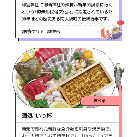
#根占エリア
津宮神社に御崎神社の妹神が新年の挨拶に行く
という「県無形民俗文化財」に指定されている13
00年ほどの歴史ある南大隅町の伝統行事です。
#バンガロー
#佐多エリア
#お祭り
information
#景色
混雑状況について
#辺塚エリア
【留意事項】
#歴史
混雑状況は、観光シーズンなど特に混雑が予想され
る際に、スタッフが駐車場の混み具合を直接確認し
食べる
た上で掲載をしています。できる限り最新の情報を
#温泉
酒処 いっ杯
ご提供できるよう努めておりますが、混雑状況は常
に変化をしておりますので、あくまでも目安として
地元で獲れた新鮮な魚介類を刺身や焼き物で。
ご参考いただければ幸いです。なお、閑散期には混
#サンゴ礁
お一人様でもお子様連れでも、「ゆったり」でき