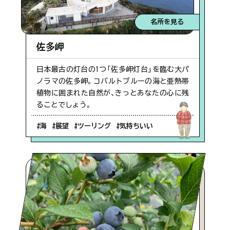
名所を見る
佐多岬
日本最古の灯台の1つ「佐多岬灯台」を臨む大パ
ノラマの佐多岬。コバルトブルーの海と亜熱帯
植物に囲まれた自然が、きっとあなたの心に残
ることでしょう。
#海
#展望
#ツーリング
#気持ちいい