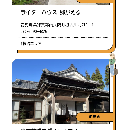
ライダーハウス 郷がえる
鹿児島県肝属郡南大隅町根占川北718‐1
080-5790-4825
#根占エリア
泊まる