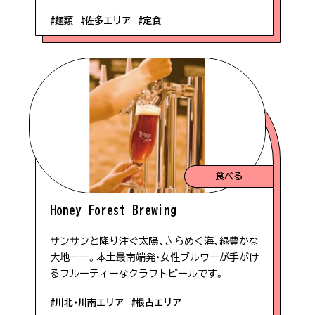
#麺類
#佐多エリア
#定食
食べる
Honey Forest Brewing
サンサンと降り注ぐ太陽、きらめく海、緑豊かな
大地ーー。本土最南端発・女性ブルワーが手がけ
るフルーティーなクラフトビールです。
#川北・川南エリア
#根占エリア