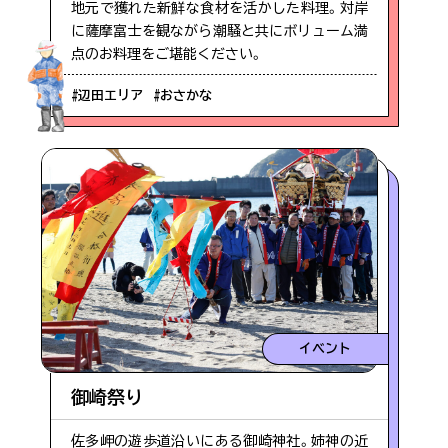
地元で獲れた新鮮な食材を活かした料理。対岸
に薩摩富士を観ながら潮騒と共にボリューム満
#おさかな
点のお料理をご堪能ください。
#辺田エリア
#おさかな
#海
#夕日がきれい
#気持ちいい
#海水浴
イベント
#川北・川南エリア
御崎祭り
佐多岬の遊歩道沿いにある御崎神社。姉神の近