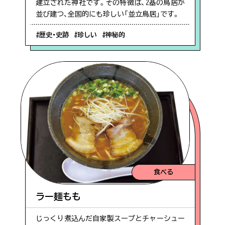
建立された神社です。その特徴は、2基の鳥居が
#体験
並び建つ、全国的にも珍しい「並立鳥居」です。
#歴史・史跡
#珍しい
#神秘的
#佐多エリア
#お祭り
#幕末
#ベビーカー
食べる
ラー麺もも
じっくり煮込んだ自家製スープとチャーシュー