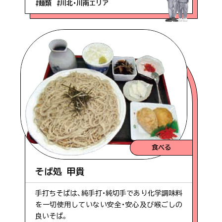
#麺類
#川北・川南エリア
食べる
そば処 甲貴
手打ちそばは、純手打・純切手であり化学調味料
を一切使用していない安全・安心及び喉ごしの
良いそば。