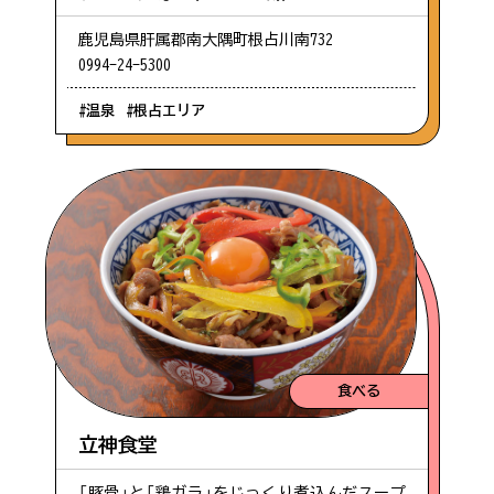
鹿児島県肝属郡南大隅町根占川南732
0994-24-5300
#温泉
#根占エリア
食べる
立神食堂
「豚骨」と「鶏ガラ」をじっくり煮込んだスープ