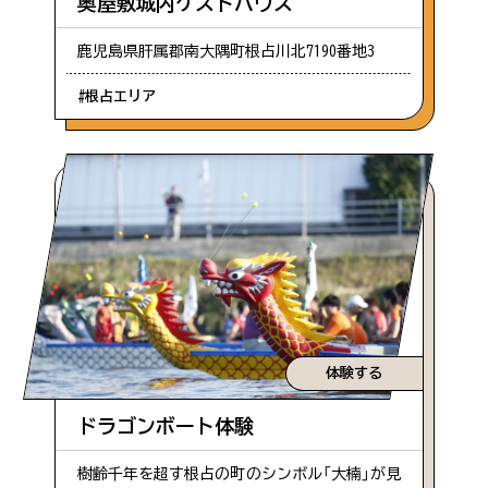
奥屋敷城内ゲストハウス
鹿児島県肝属郡南大隅町根占川北7190番地3
#根占エリア
体験する
ドラゴンボート体験
樹齢千年を超す根占の町のシンボル「大楠」が見