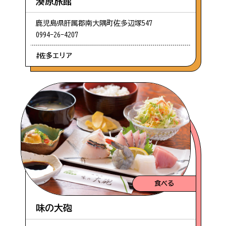
#ツーリング
湊原旅館
鹿児島県肝属郡南大隅町佐多辺塚547
パンフレット
0994-26-4207
#コテージ
#佐多エリア
当協会について
#ファミリー向け
#車椅子
#珍しい
#自然
食べる
味の大砲
#ウミガメ