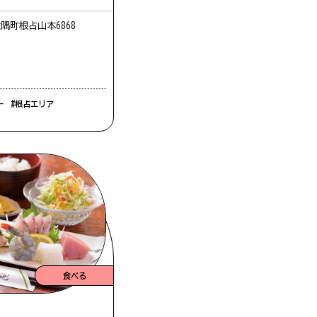
隅町根占山本6868
ー
#根占エリア
食べる