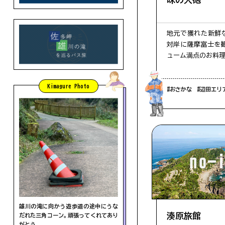
地元で獲れた新鮮
対岸に薩摩富士を
ューム満点のお料理
Kimagure Photo
#おさかな
#辺田エリ
雄川の滝に向かう遊歩道の途中にうな
湊原旅館
だれた三角コーン。頑張ってくれてあり
がとう
。
。