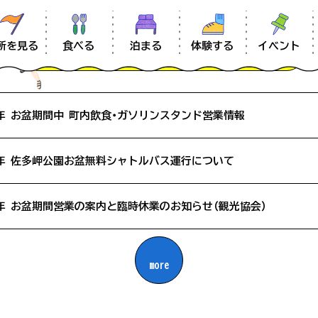
Whtat'
s new
食べる
体験する
イベント
所を見る
泊まる
お知らせ
26年 お盆期間中 町内飲食・ガソリンスタンド営業情報
お知らせ
26年 佐多岬公園お盆無料シャトルバス運行について
南大隅のあれこれ
26年 お盆期間営業の案内と臨時休業のお知らせ（観光協会）
ムービー
#体験
#ベビーカー
#定食
more
#幕末
#ファミリー向け
#展望
アクセス