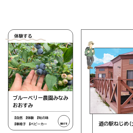
体験する
ブルーベリー農園みなみ
おおすみ
#自然
#体験
#旬の味
道の駅ねじめ（
more
#車椅子
#ベビーカー