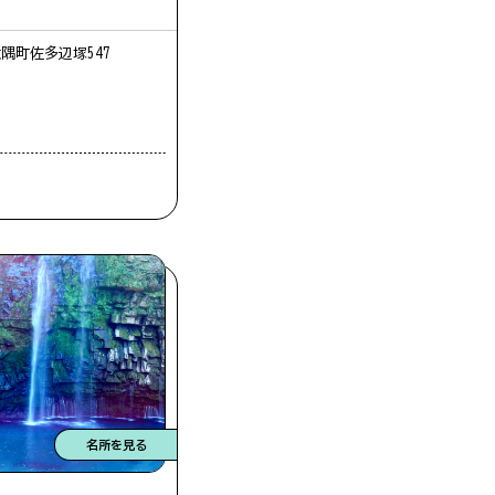
隅町佐多辺塚547
名所を見る