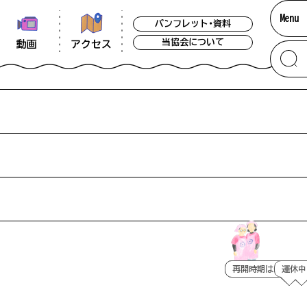
Menu
パンフレット・資料
当協会について
アクセス
動画
再開時期は未定です
再開時期は未定です
運休中
運休中