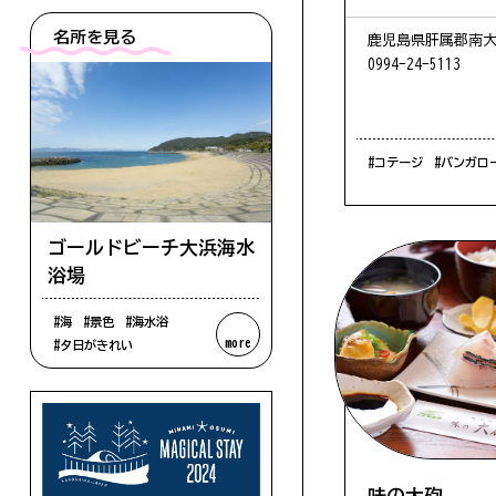
名所を見る
鹿児島県肝属郡南大
0994-24-5113
#コテージ
#バンガロ
ゴールドビーチ大浜海水
浴場
#海
#景色
#海水浴
more
#夕日がきれい
味の大砲