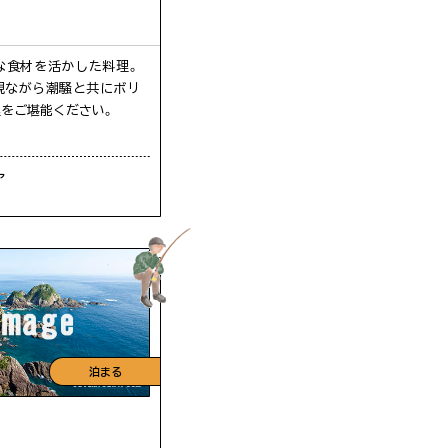
な食材を活かした料理。
観ながら潮騒と共にボリ
をご堪能ください。
ア
泊まる